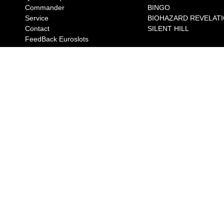
Commander
BINGO
Service
BIOHAZARD REVELAT
Contact
SILENT HILL
FeedBack Euroslots