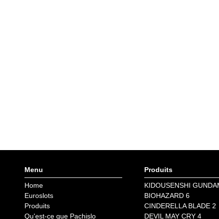
Menu
Produits
Home
KIDOUSENSHI GUNDA
Euroslots
BIOHAZARD 6
Produits
CINDERELLA BLADE 2
Qu'est-ce que Pachislo
DEVIL MAY CRY 4