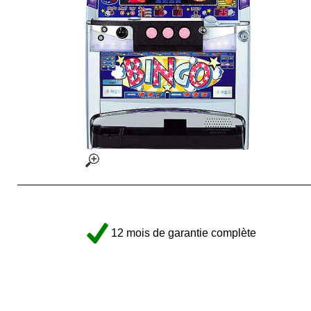
12 mois de garantie complète