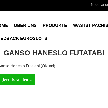
Nederland
OME
ÜBER UNS
PRODUKTE
WAS IST PACHI
EEDBACK EUROSLOTS
GANSO HANESLO FUTATABI
anso Haneslo Futatabi (Oizumi)
Jetzt bestellen »