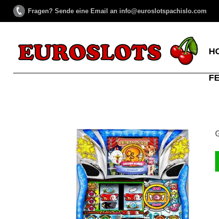
Fragen? Sende eine Email an info@euroslotspachislo.com
H
F
G