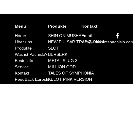
Menu
Produkte
Kontakt
Home
SHIN ONIMUSHA
Email:
Über uns
NEW PULSAR TRADITIONAL
info@euroslotspachislo.co
Produkte
SLOT
Was ist Pachislo?
BERSERK
Bestelinfo
METAL SLUG 3
Service
MILLION GOD
Kontakt
TALES OF SYMPHONIA
FeedBack Euroslots
KELOT PINK VERSION