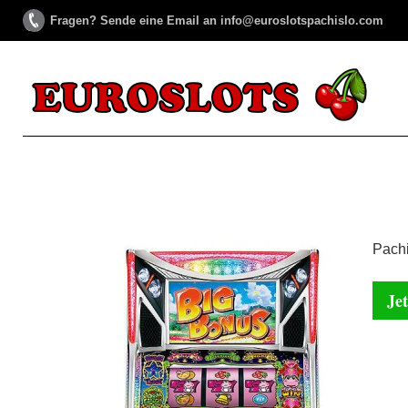
Fragen? Sende eine Email an info@euroslotspachislo.com
Pachi
Jet