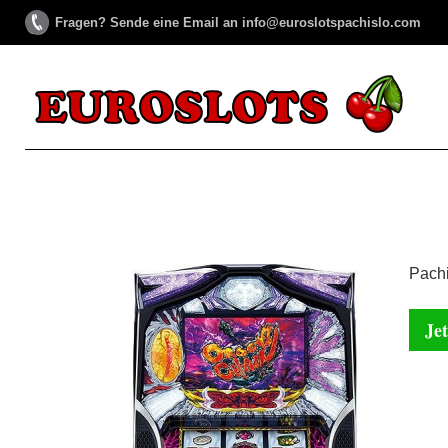
Fragen? Sende eine Email an info@euroslotspachislo.com
Pach
Jet