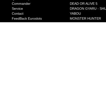
Commander
DEAD OR ALIVE 5
Service
DRAGON GYARU - SH
Contact
YABOU
FeedBack Euroslots
MONSTER HUNTER
GOGO JUGGLER