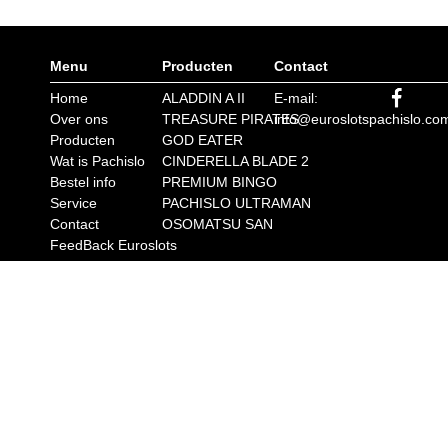
Menu
Producten
Contact
Home
ALADDIN A II
E-mail:
Over ons
TREASURE PIRATES
info@euroslotspachislo.co
Producten
GOD EATER
Wat is Pachislo
CINDERELLA BLADE 2
Bestel info
PREMIUM BINGO
Service
PACHISLO ULTRAMAN
Contact
OSOMATSU SAN
FeedBack Euroslots