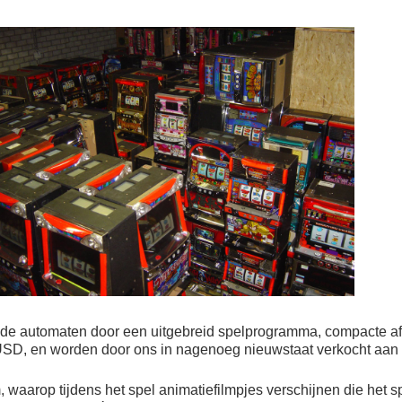
ende automaten door een uitgebreid spelprogramma, compacte a
USD, en worden door ons in nagenoeg nieuwstaat verkocht aan e
aarop tijdens het spel animatiefilmpjes verschijnen die het s