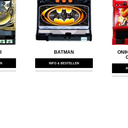
I
BATMAN
ONI
EN
INFO & BESTELLEN
I