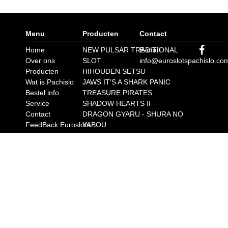
Menu
Producten
Contact
Home
NEW PULSAR TRADITIONAL
E-mail:
Over ons
SLOT
info@euroslotspachislo.co
Producten
HIHOUDEN SETSU
Wat is Pachislo
JAWS IT'S A SHARK PANIC
Bestel info
TREASURE PIRATES
Service
SHADOW HEARTS II
Contact
DRAGON GYARU - SHURA NO
FeedBack Euroslots
YABOU
ALADDIN A II