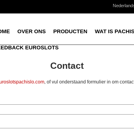
Nederland
OME
OVER ONS
PRODUCTEN
WAT IS PACHI
EEDBACK EUROSLOTS
Contact
uroslotspachislo.com
, of vul onderstaand formulier in om contac