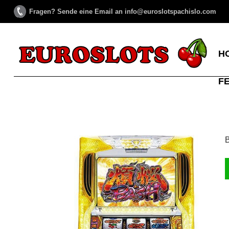
Fragen? Sende eine Email an info@euroslotspachislo.com
H
F
B