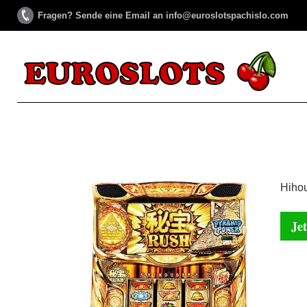
Fragen? Sende eine Email an info@euroslotspachislo.com
Hihou
Jet