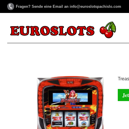
Fragen? Sende eine Email an info@euroslotspachislo.com
Treas
Jet